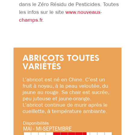
dans le Zéro Résidu de Pesticides. Toutes
les infos sur le site
www.nouveaux-
champs.fr
.
ABRICOTS TOUTES
VARIÉTÉS
L’abricot est né en Chine. C’est un
fruit à noyau, à la peau veloutée, du
jaune au rouge. Sa chair est sucrée,
peu juteuse et jaune-orange.
L’abricot continue de murir après le
cueillette, à température ambiante.