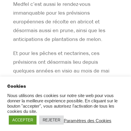
Medfel c’est aussi le rendez-vous
immanquable pour les prévisions
européennes de récolte en abricot et
désormais aussi en prune, ainsi que les
anticipations de plantations de melon.
Et pour les pêches et nectarines, ces
prévisions ont désormais lieu depuis
quelques années en visio au mois de mai
dans le cadre des Mardis de medFEL, afin
Cookies
d’avoir une meilleure visibilité sur les
Nous utilisons des cookies sur notre site web pour vous
cultures. Pour 2025, elles auront lieu le
donner la meilleure expérience possible. En cliquant sur le
mardi 20 mai 2025.
bouton "accepter", vous autorisez l'activation de tous les
cookies du site.
ACCEPTER
REJETER
Paramètres des Cookies
•
Mentions légales
Contact