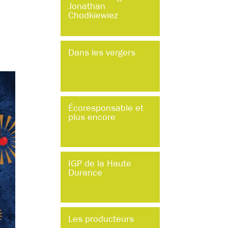
Jonathan
Chodkiewiez
Dans les vergers
Écoresponsable et
plus encore
IGP de la Haute
Durance
Les producteurs