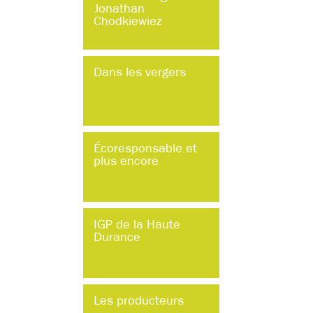
Jonathan
Chodkiewiez
Dans les vergers
Écoresponsable et
plus encore
IGP de la Haute
Durance
Les producteurs